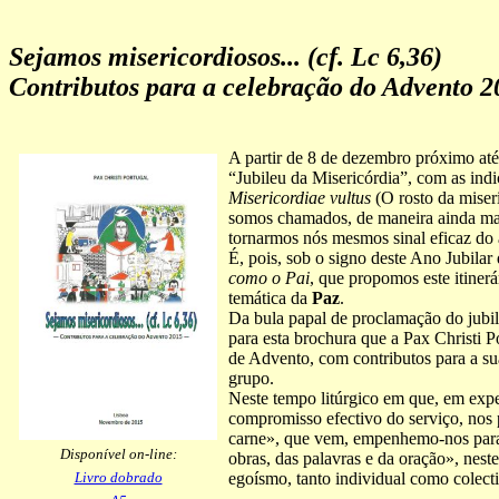
Sejamos misericordiosos... (cf. Lc 6,36)
Contributos para a celebração do Advento
2
A partir de 8 de dezembro próximo at
“Jubileu da Misericórdia”, com as ind
Misericordiae vultus
(O rosto da miser
somos chamados, de maneira ainda mais 
tornarmos nós mesmos sinal eficaz do 
É, pois, sob o signo deste Ano Jubilar
como o Pai
, que propomos este itiner
temática da
Paz
.
Da bula papal de proclamação do jubile
para esta brochura que a Pax Christi 
de Advento, com contributos para a su
grupo.
Neste tempo litúrgico em que, em expec
compromisso efectivo do serviço, nos p
carne», que vem, empenhemo-nos para 
Disponível on-line:
obras, das palavras e da oração», nest
Livro dobrado
egoísmo, tanto individual como colect