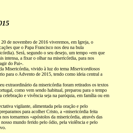
015
é 20 de novembro de 2016 viveremos, em Igreja, o
icações que o Papa Francisco nos deu na bula
icórdia). Será, segundo o seu desejo, um tempo «em que
intensa, a fixar o olhar na misericórdia, para nos
agir do Pai».
 da Misericórdia, vivido à luz do tema
Misericordiosos
ário para o Advento de 2015, tendo como ideia central a
u extraordinário da misericórdia foram retirados os textos
Portugal, como vem sendo habitual, preparou para o tempo
a celebração e vivência seja na paróquia, em família ou em
tativa vigilante, alimentada pela oração e pelo
reparamos para acolher Cristo, a «misericórdia feita
nos tornarmos «apóstolos da misericórdia, através das
e nosso mundo ferido pelo ódio, pela violência e pelo
ivo.