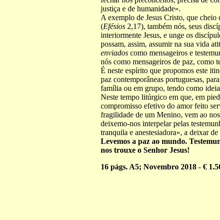
justiça e de humanidade».
A exemplo de Jesus Cristo, que cheio 
(
Efésios
2,17), também nós, seus discí
interiormente Jesus, e unge os discíp
possam, assim, assumir na sua vida a
enviados
como mensageiros e testemun
nós como mensageiros de paz, como t
É neste espírito que propomos este iti
paz contemporâneas portuguesas, para 
família ou em grupo, tendo como ideia 
Neste tempo litúrgico em que, em piedo
compromisso efetivo do amor feito ser
fragilidade de um Menino, vem ao nos
deixemo-nos interpelar pelas testemun
tranquila e anestesiadora», a deixar de 
Levemos a paz ao mundo. Testemunh
nos trouxe o Senhor Jesus!
16 págs. A5; Novembro 201
8
- € 1.5