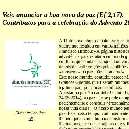
Veio anunciar a boa nova da paz (Ef 2,17)
.
Contributos para a celebração do Advento
2
A 11 de novembro assinalou-se o cent
guerra que resultou em vários milhões 
Francisco afirmou: «A página histórica
advertência para refutar a cultura da g
conflitos que ainda ensanguentam vár
depois de pedir orações pelos milhões
«apostemos na paz, não na guerra!».
Este nosso mundo, contudo, parece não 
Grandes Guerras, que fizeram milhões 
legítimo para pôr fim aos conflitos.
Apostar na paz é o caminho! Contudo
24.05.2014), «a paz não se pode comp
pacientemente e construir “artesanalm
nossa vida diária». O nosso mundo tem
Disponível on-line:
paz. Este nosso tempo, continuamente 
lhe indique o caminho para construir a 
A5
libertadoras, pessoas corajosas que sa
fechar nos preconceitos; precisa de con