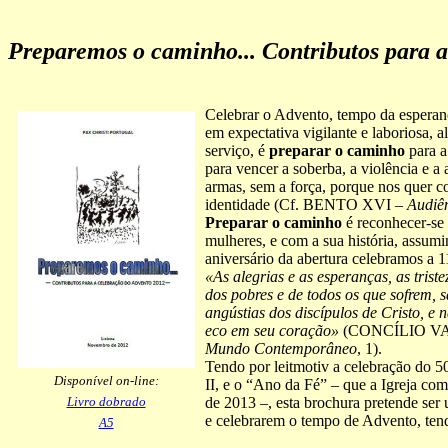
Preparemos o caminho... Contributos para 
Celebrar o Advento, tempo da esperan
em expectativa vigilante e laboriosa, 
serviço, é
preparar o caminho
para a
para vencer a soberba, a violência e
armas, sem a força, porque nos quer c
identidade (Cf. BENTO XVI –
Audiê
Preparar o caminho
é reconhecer-se 
mulheres, e com a sua história, assumi
aniversário da abertura celebramos a 
«As alegrias e as esperanças, as tris
dos pobres e de todos os que sofrem, s
angústias dos discípulos de Cristo, e
eco em seu coração»
(CONCÍLIO VA
Mundo Contemporâneo
, 1).
Tendo por leitmotiv a celebração do 5
Disponível on-line:
II, e o “Ano da Fé” – que a Igreja c
Livro dobrado
de 2013 –, esta brochura pretende ser
e celebrarem o tempo de Advento, tend
A5